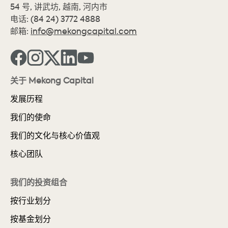
54 号, 讲武坊, 越南, 河内市
电话:
(84 24) 3772 4888
邮箱:
info@mekongcapital.com
关于 Mekong Capital
发展历程
我们的使命
我们的文化与核心价值观
核心团队
我们的投资组合
按行业划分
按基金划分