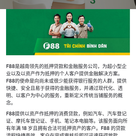
F88是越南领先的抵押贷款和金融服务公司，为超小型企
业以及以资产作为抵押的个人客户提供金融解决方案。
F88的使命是向尚未或很少能获得银行服务的人群，提供
快捷、安全且易于获得的金融服务，并通过现代化、透
明、以客户为中心的服务，重新定义传统当铺服务的概
念。
F88提供以资产作抵押的消费贷款，例如汽车、汽车登记
证、摩托车登记证、手机、笔记本电脑等。该服务面向所
有年满 18 岁且拥有合法可抵押资产的客户。F88 的贷款
流程快捷高效，客户在完成审核后即可迅速获得放款。