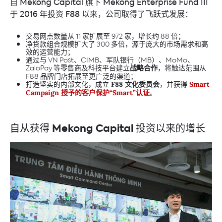
自 Mekong Capital 旗下 Mekong Enterprise Fund III
于 2016 年投资 F88 以来，公司取得了飞跃式发展：
交易网点数量从 11 家扩展至 972 家，增长约 88 倍；
净贷款组合规模
扩大了 300 多倍，源于庞大的市场需求和高
效的运营能力；
通过与 VN Post、CIMB、军队银行（MB）、MoMo、
ZaloPay 等零售商及科技平台建立
，将触达范围从
战略合作
F88 品牌门店拓展至更广泛的渠道；
打造坚实的内部文化，成立
，并获得
F88 文化委员会
Smart
。
Campaign 授予的客户保护“Smart”认证
自从获得 Mekong Capital 投资以来的增长