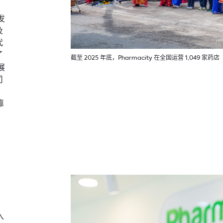
发
及
代
了
截至 2025 年底，Pharmacity 在全国运营 1,049 家药店
展
司
靠
入