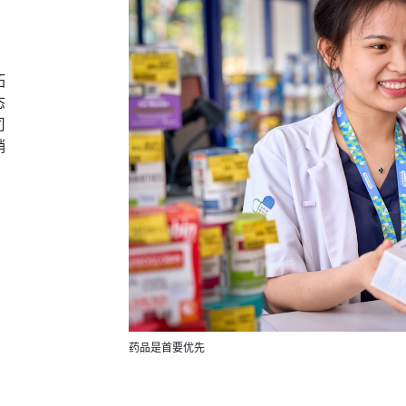
、
拓
态
司
销
药品是首要优先