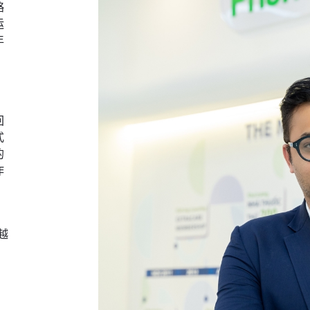
略
运
年
回
式
的
作
越