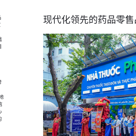
现代化领先的药品零售
品
家
础
目
跨
门
地
信
心
的