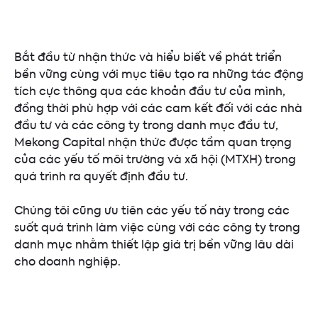
Bắt
đầu
từ
nhận
thức
và
hiểu
biết
về
phát
triển
bền
vững
cùng
với
mục
tiêu
tạo
ra
những
tác
động
tích
cực
thông qua
các
khoản
đầu tư
của
mình
,
đồng
thời
phù
hợp
với
các
cam
kết
đối
với
các
nhà
đầu tư và
các
công ty trong danh
mục
đầu tư,
Mekong Capital
nhận
thức
được
tầm
quan
trọng
của
các
yếu
tố
môi
trường
và
xã
hội
(MTXH) trong
quá
trình
ra
quyết
định
đầu tư.
Chúng
tôi
cũng
ưu
tiên
các
yếu
tố
này
trong
các
suốt
quá
trình
làm
việc
cùng
với
các
công ty
trong
danh
mục
nhằm
thiết
lập
giá
trị
bền
vững
lâu
dài
cho
doanh
nghiệp
.