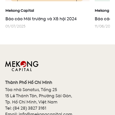
Mekong Capital
Mekong Cap
Báo cáo Môi trường và Xã hội 2024
Báo cáo M
01/07/2025
11/06/2024
Thành Phố Hồ Chí Minh
Tòa nhà Sonatus, Tầng 25
15 Lê Thánh Tôn, Phường Sài Gòn,
Tp. Hồ Chí Minh, Việt Nam
Tel:
(84 28) 3827 3161
Email:
info@mekongcapital.com