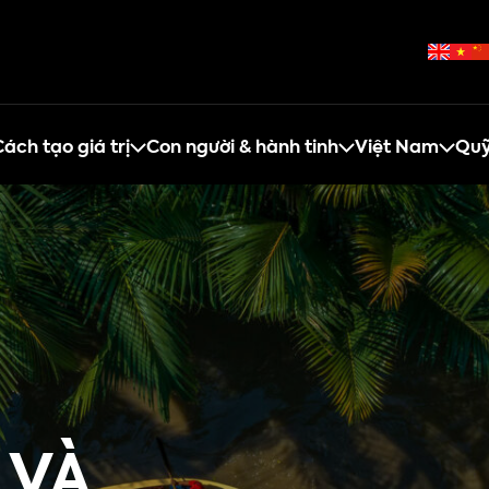
ách tạo giá trị
Con người & hành tinh
Việt Nam
Quỹ
 VÀ