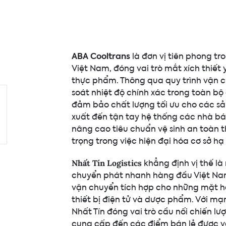
ABA Cooltrans
là đơn vị tiên phong tron
Việt Nam, đóng vai trò mắt xích thiết
thực phẩm. Thông qua quy trình vận c
soát nhiệt độ chính xác trong toàn bộ
đảm bảo chất lượng tối ưu cho các sả
xuất đến tận tay hệ thống các nhà bá
nâng cao tiêu chuẩn vệ sinh an toà
trọng trong việc hiện đại hóa cơ sở hạ 
khẳng định vị thế l
Nhất Tín Logistics
chuyển phát nhanh hàng đầu Việt Na
vận chuyển tích hợp cho những mặt hà
thiết bị điện tử và dược phẩm. Với mạ
Nhất Tín đóng vai trò cầu nối chiến l
cung cấp đến các điểm bán lẻ được v