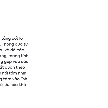
 tảng cốt lõi
. Thông qua sự
tư và đối tác
ràng, mang tính
ng góp vào các
hất quán theo
 nối tầm nhìn
g tâm vào lĩnh
tối ưu hóa khả