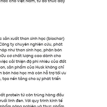
 chắc cho Việt Nam, từ đó thúc đẩy
ực sản xuất than sinh học (biochar)
Công ty chuyên nghiên cứu, phát
pháp như than sinh học, phân bón
 hữu cơ chất lượng cao dành cho
 việc cải thiện độ phì nhiêu của đất
on, sản phẩm của Husk không chỉ
n bón hóa học mà còn hỗ trợ tối ưu
 tạo nền tảng cho sự phát triển
uất protein từ côn trùng hàng đầu
ồi lính đen. Với quy trình kinh tế
ụ phẩm nông nghiệp và thực phẩm