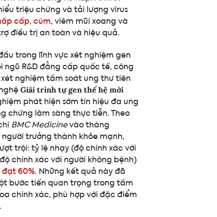
iểu triệu chứng và tải lượng virus
hấp cấp
,
cúm
, viêm mũi xoang và
ợ điều trị an toàn và hiệu quả.
đầu trong lĩnh vực xét nghiệm gen
 đội ngũ R&D đẳng cấp quốc tế, công
i xét nghiệm tầm soát ung thư tiên
 nghệ
Giải trình tự gen thế hệ mới
ghiệm phát hiện sớm tín hiệu đa ung
ng chứng lâm sàng thực tiễn. Theo
chí
BMC Medicine
vào tháng
4 người trưởng thành khỏe mạnh,
 trội: tỷ lệ nhạy (độ chính xác với
(độ chính xác với người không bệnh)
h đạt 60%
. Những kết quả này đã
ột bước tiến quan trọng trong tầm
hoa chính xác, phù hợp với đặc điểm
.