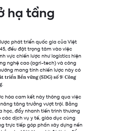
ở hạ tầng
ược phát triển quốc gia của Việt
45, đều đặt trọng tâm vào việc
nh vực chiến lược như logistics hiện
công nghệ cao (agri-tech) và công
 hướng mang tính chiến lược này có
t triển Bền vững (SDG) số 9: Công
.
g
hực hóa cam kết này thông qua việc
năng tăng trưởng vượt trội. Bằng
a học, đẩy nhanh tiến trình thương
 các dịch vụ y tế, giáo dục cùng
ang trực tiếp góp phần xây dựng nền