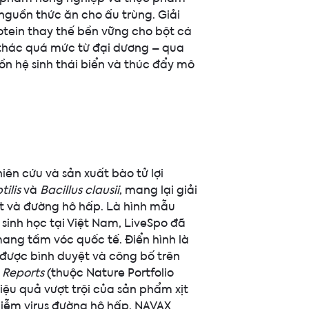
nguồn thức ăn cho ấu trùng. Giải
tein thay thế bền vững cho bột cá
 thác quá mức từ đại dương – qua
ồn hệ sinh thái biển và thúc đẩy mô
iên cứu và sản xuất bào tử lợi
tilis
và
Bacillus clausii
, mang lại giải
t và đường hô hấp. Là hình mẫu
sinh học tại Việt Nam, LiveSpo đã
ang tầm vóc quốc tế. Điển hình là
 được bình duyệt và công bố trên
c Reports
(thuộc Nature Portfolio
iệu quả vượt trội của sản phẩm xịt
nhiễm virus đường hô hấp. NAVAX