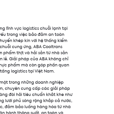
g lĩnh vực logistics chuỗi lạnh tại
 yếu trong việc bảo đảm an toàn
huyển khép kín với hệ thống kiểm
 chuỗi cung ứng, ABA Cooltrans
n phẩm thịt và hải sản từ nhà sản
n lẻ. Giải pháp của ABA không chỉ
n thực phẩm mà còn góp phần quan
tầng logistics tại Việt Nam.
à một trong những doanh nghiệp
m, chuyên cung cấp các giải pháp
ng đòi hỏi tiêu chuẩn khắt khe như
ng lưới phủ sóng rộng khắp cả nước,
ược, đảm bảo luồng hàng hóa từ nhà
ận hành thông suốt, an toàn và