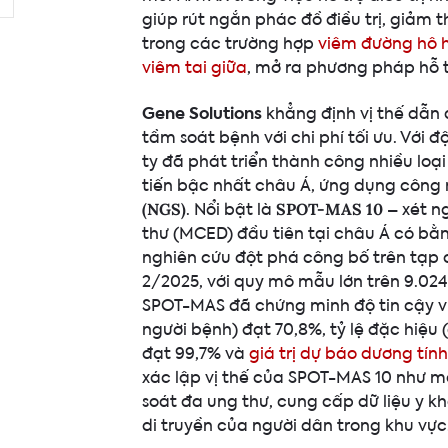
giúp rút ngắn phác đồ điều trị, giảm th
trong các trường hợp
viêm đường hô 
viêm tai giữa
, mở ra phương pháp hỗ tr
Gene Solutions
khẳng định vị thế dẫn 
tầm soát bệnh với chi phí tối ưu. Với
ty đã phát triển thành công nhiều loạ
tiến bậc nhất châu Á, ứng dụng công
. Nổi bật là
– xét n
(NGS)
SPOT-MAS 10
thư (MCED) đầu tiên tại châu Á có bằ
nghiên cứu đột phá công bố trên tạp 
2/2025, với quy mô mẫu lớn trên 9.02
SPOT-MAS đã chứng minh độ tin cậy vượt
người bệnh) đạt 70,8%, tỷ lệ đặc hiệu 
đạt 99,7% và
giá trị dự báo dương tín
xác lập vị thế của SPOT-MAS 10 như m
soát đa ung thư, cung cấp dữ liệu y k
di truyền của người dân trong khu vực