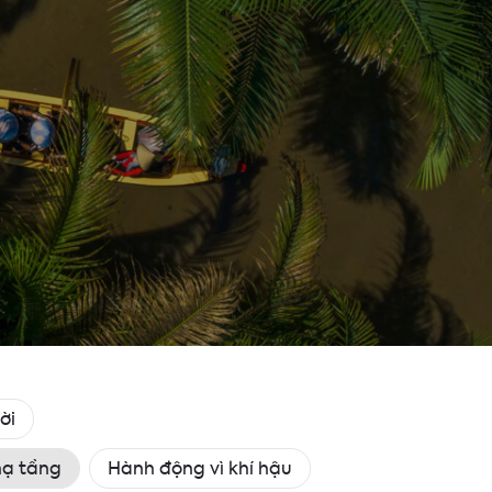
ời
hạ tầng
Hành động vì khí hậu