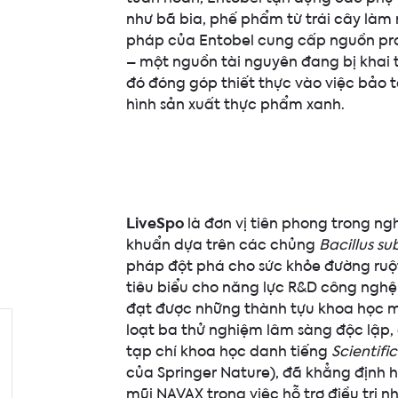
như bã bia, phế phẩm từ trái cây làm 
pháp của Entobel cung cấp nguồn pro
– một nguồn tài nguyên đang bị khai
đó đóng góp thiết thực vào việc bảo t
hình sản xuất thực phẩm xanh.
LiveSpo
là đơn vị tiên phong trong ngh
khuẩn dựa trên các chủng
Bacillus sub
pháp đột phá cho sức khỏe đường ruộ
tiêu biểu cho năng lực R&D công nghệ 
đạt được những thành tựu khoa học m
loạt ba thử nghiệm lâm sàng độc lập,
tạp chí khoa học danh tiếng
Scientifi
của Springer Nature), đã khẳng định h
mũi NAVAX trong việc hỗ trợ điều trị 