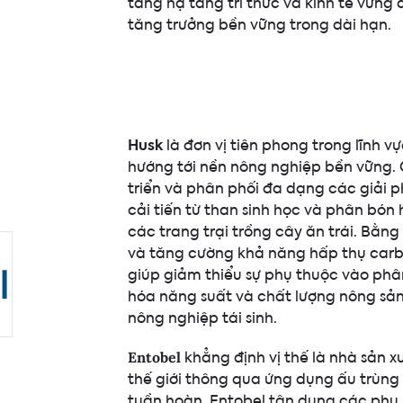
tảng hạ tầng tri thức và kinh tế vững
tăng trưởng bền vững trong dài hạn.
Husk
là đơn vị tiên phong trong lĩnh v
hướng tới nền nông nghiệp bền vững. 
triển và phân phối đa dạng các giải 
cải tiến từ than sinh học và phân bón
các trang trại trồng cây ăn trái. Bằng
và tăng cường khả năng hấp thụ carb
giúp giảm thiểu sự phụ thuộc vào phâ
hóa năng suất và chất lượng nông sản,
nông nghiệp tái sinh.
khẳng định vị thế là nhà sản x
Entobel
thế giới thông qua ứng dụng ấu trùng ru
tuần hoàn, Entobel tận dụng các ph