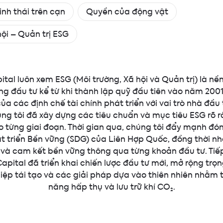
inh thái trên cạn
Quyền của động vật
hội – Quản trị ESG
al luôn xem ESG (Môi trường, Xã hội và Quản trị) là nền
ng đầu tư kể từ khi thành lập quỹ đầu tiên vào năm 2001
a các định chế tài chính phát triển với vai trò nhà đầu 
úng tôi đã xây dựng các tiêu chuẩn và mục tiêu ESG rõ 
o từng giai đoạn. Thời gian qua, chúng tôi đẩy mạnh đó
t triển Bền vững (SDG) của Liên Hợp Quốc, đồng thời n
 và cam kết bền vững thông qua từng khoản đầu tư. Tiếp
apital đã triển khai chiến lược đầu tư mới, mở rộng trọn
ệp tái tạo và các giải pháp dựa vào thiên nhiên nhằm 
năng hấp thụ và lưu trữ khí CO₂.