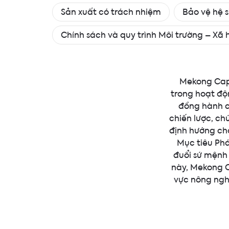
Sản xuất có trách nhiệm
Bảo vệ hệ s
Chính sách và quy trình Môi trường – Xã 
Mekong Capit
trong hoạt độ
đồng hành củ
chiến lược, ch
định hướng ch
Mục tiêu Phá
đuổi sứ mệnh
này, Mekong C
vực nông nghi