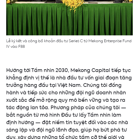
Lễ ký kết và công bố khoản đầu tư Series C từ Mekong Enterprise Fund
IV vào F88
Hướng tới Tầm nhìn 2030, Mekong Capital tiếp tục
khẳng định vị thế là nhà đầu tư vốn giai đoạn tăng
trưởng hàng đầu tại Việt Nam. Chúng tôi đồng
hành và tiếp sức cho những đội ngũ doanh nhân
xuất sắc để mở rộng quy mô bền vững và tạo ra
tác động lan tỏa. Phương pháp của chúng tôi —
bắt nguồn từ mô hình Đầu tư lấy Tầm nhìn làm
định hướng — đặt niềm tin tuyệt đối vào các nhà
sáng lập và đội ngũ lãnh đạo, giúp họ bứt phá tư
duy, xây dựng những tổ chức tầm cỡ thế giới và