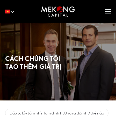
English
Tiếng Việt
中文
CÁCH CHÚNG TÔI
TẠO THÊM GIÁ TRỊ
Đầu tư lấy tầm nhìn làm định hướng ra đời như thế nào