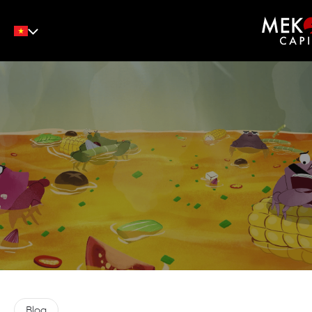
English
Tiếng Việt
中文
Blog