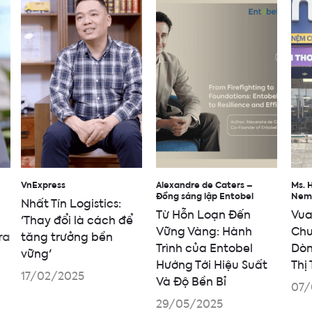
VnExpress
Alexandre de Caters –
Ms. 
Đồng sáng lập Entobel
Nem
Nhất Tín Logistics:
Từ Hỗn Loạn Đến
Vua
'Thay đổi là cách để
Vững Vàng: Hành
Chu
ra
tăng trưởng bền
Trình của Entobel
Dòn
vững'
Hướng Tới Hiệu Suất
Thị
17/02/2025
Và Độ Bền Bỉ
07/
29/05/2025