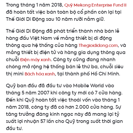
Trong tháng 1 năm 2018,
Quỹ Mekong Enterprise Fund II
đã hoàn tất việc bán toàn bộ cổ phần còn lại tại
Thế Giới Di Động sau 10 năm rưỡi nắm giữ.
Thế Giới Di Động đã phát triển thành nhà bán lẻ
hàng đầu Việt Nam về mảng thiết bị di động
thông qua hệ thống của hàng
, và
Thegioididong.com
mảng thiết bị điện tử và hàng gia dụng thông qua
chuỗi
. Công ty cũng đang nhanh
Điện máy xanh
chóng mở rộng hệ thống bán lẻ thứ ba, chuỗi siêu
thị mini
, tại thành phố Hồ Chí Minh.
Bách hóa xanh
Quỹ ban đầu đã đầu tư vào Mobile World vào
tháng 5 năm 2007 khi công ty mới có 7 cửa hàng.
Đến khi Quỹ hoàn tất việc thoái vốn vào tháng 1
năm 2018, công ty đã có hơn 2.000 cửa hàng. Sự
tăng trưởng đáng kinh ngạc này đã mang lại tỷ
suất lợi nhuận 57 lần cho Quỹ trong suốt thời gian
đầu tư.