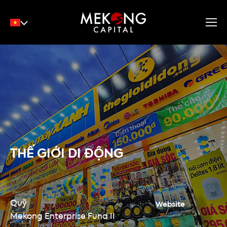
English
Tiếng Việt
中文
THẾ GIỚI DI ĐỘNG
Quỹ
Website
Mekong Enterprise Fund II