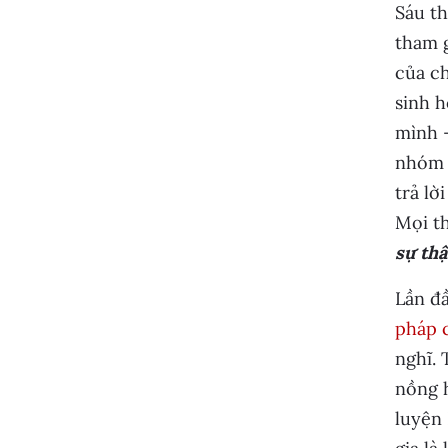
Sáu th
tham g
của ch
sinh h
mình –
nhóm c
trả lờ
Mọi th
sự thậ
Lần đầ
pháp 
nghĩ. 
nồng h
luyện