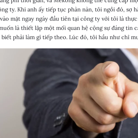
 lãng phí thời gian, và Mekong không thể cung cấp m
ng ty. Khi anh ấy tiếp tục phàn nàn, tôi ngồi đó, sợ hã
vào mặt ngay ngày đầu tiên tại công ty với tôi là thự
 muốn là thiết lập một mối quan hệ cộng sự đáng tin c
biết phải làm gì tiếp theo. Lúc đó, tôi hầu như chỉ m