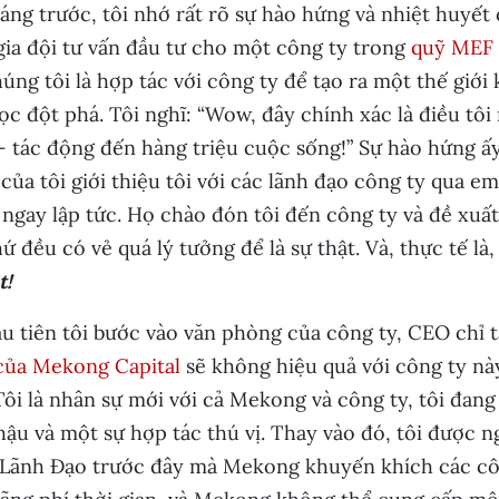
áng trước, tôi nhớ rất rõ sự hào hứng và nhiệt huyết
ia đội tư vấn đầu tư cho một công ty trong
quỹ MEF 
úng tôi là hợp tác với công ty để tạo ra một thế gi
ọc đột phá. Tôi nghĩ: “Wow, đây chính xác là điều t
 tác động đến hàng triệu cuộc sống!” Sự hào hứng ấy
ủa tôi giới thiệu tôi với các lãnh đạo công ty qua em
i ngay lập tức. Họ chào đón tôi đến công ty và đề xu
ứ đều có vẻ quá lý tưởng để là sự thật. Và, thực tế là
t!
u tiên tôi bước vào văn phòng của công ty, CEO chỉ t
của Mekong Capital
sẽ không hiệu quả với công ty này.
Tôi là nhân sự mới với cả Mekong và công ty, tôi đa
ậu và một sự hợp tác thú vị. Thay vào đó, tôi được 
 Lãnh Đạo trước đây mà Mekong khuyến khích các c