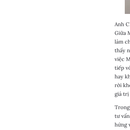
Anh CE
Giữa M
làm ch
thấy n
việc M
tiếp v
hay kh
rời kh
giá tr
Trong 
tư vấn
hứng v