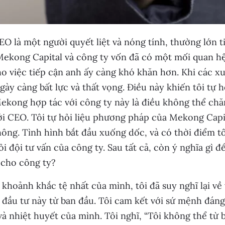
O là một người quyết liệt và nóng tính, thường lớn t
ekong Capital và công ty vốn đã có một mối quan hệ
o việc tiếp cận anh ấy càng khó khăn hơn. Khi các x
gày càng bất lực và thất vọng. Điều này khiến tôi tự 
ekong hợp tác với công ty này là điều không thể chăn
ới CEO. Tôi tự hỏi liệu phương pháp của Mekong Capi
ông. Tình hình bắt đầu xuống dốc, và có thời điểm tô
ỏi đội tư vấn của công ty. Sau tất cả, còn ý nghĩa gì đ
ị cho công ty?
khoảnh khắc tệ nhất của mình, tôi đã suy nghĩ lại về
 đầu tư này từ ban đầu. Tôi cam kết với sứ mệnh đáng
à nhiệt huyết của mình. Tôi nghĩ, “Tôi không thể từ