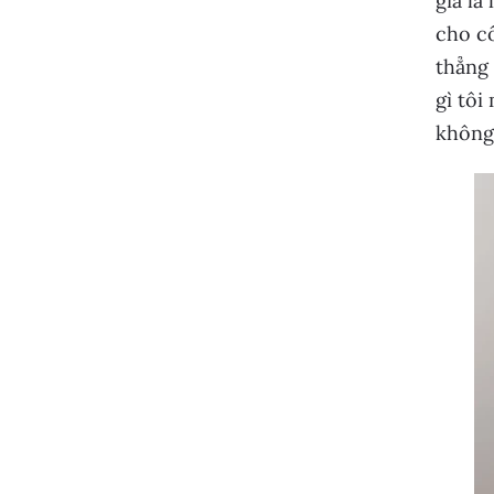
gia là
cho cô
thẳng 
gì tôi
không 