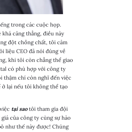
iếng trong các cuộc họp.
 khá căng thẳng, điều này
ung đột chồng chất, tôi cảm
hỏi liệu CEO đã nói đúng về
g, khi tôi còn chẳng thể giao
tal có phù hợp với công ty
i thậm chí còn nghĩ đến việc
ể ở lại nếu tôi không thể tạo
 việc
tại sao
tôi tham gia đội
 giá của công ty cùng sự hào
 bỏ như thế này được! Chúng