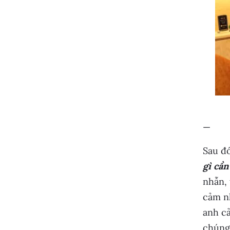
—
Sau đó
gì cần
nhẫn, 
cảm nh
anh cả
chúng 