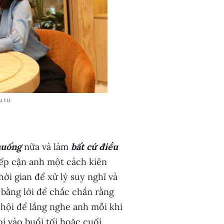
u tư
huống
nữa và làm
bất cứ điều
iếp cận anh một cách kiên
ời gian để xử lý suy nghĩ và
 bằng lời để chắc chắn rằng
hội để lắng nghe anh mỗi khi
ọi vào buổi tối hoặc cuối