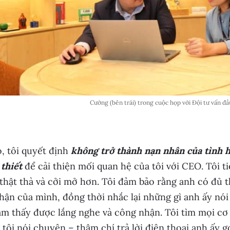
Cường (bên trái) trong cuộc họp với Đội tư vấn đầ
, tôi quyết định
không trở thành nạn nhân của tình 
 thiết
để cải thiện mối quan hệ của tôi với CEO. Tôi t
thật thà và cởi mở hơn. Tôi đảm bảo rằng anh có đủ th
ận của mình, đồng thời nhắc lại những gì anh ấy nói
m thấy được lắng nghe và công nhận. Tôi tìm mọi cơ 
tôi nói chuyện – thậm chí trả lời điện thoại anh ấy g