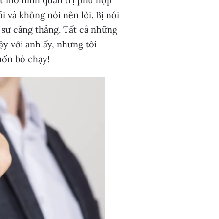
ột mô hình quản trị phù hợp
i và không nói nên lời. Bị nói
c sự căng thẳng. Tất cả những
ậy với anh ấy, nhưng tôi
uốn bỏ chạy!