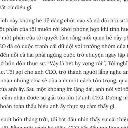
Bất cứ điều gì.
ình này không hề dễ dàng chút nào và nó đòi hỏi sự ki
ột phần của tôi muốn rời khỏi phòng họp khi tình hu
một phần của tôi quyết tâm rằng mối quan hệ này ph
EO đã có cuộc tranh cãi dữ dội với trưởng nhóm của 
đến nỗi cả hai phải ngừng cuộc trò chuyện ngay lập 
 hỗn độn thực sự. “Vậy là hết hy vọng rồi!”, Tôi ngh
ục. Tôi gọi cho anh CEO, trở thành người lắng nghe an
 nhận những chia sẻ của anh một cách tôn trọng, qu
ủa anh ấy. Sau một khoảng im lặng dài, anh nói với t
i cảm nhận được sự giải tỏa lớn từ anh CEO. Dường n
hoàn toàn thấu hiểu anh ấy thực sự cảm thấy gì.
suốt bốn tháng trời, tôi bắt đầu nhìn thấy sự cải thi
tôi. Bằng một cách kỳ diệu, CEO bắt đầu mở lòng với 