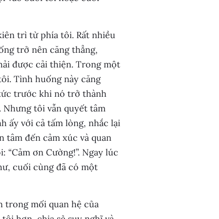
ên trì từ phía tôi. Rất nhiều
ống trở nên căng thẳng,
ải được cải thiện. Trong một
tôi. Tình huống này căng
tức trước khi nó trở thành
ĩ. Nhưng tôi vẫn quyết tâm
h ấy với cả tấm lòng, nhắc lại
an tâm đến cảm xúc và quan
ôi: “Cảm ơn Cường!”. Ngay lúc
hư, cuối cùng đã có một
ện trong mối quan hệ của
tôi hơn, chia sẻ suy nghĩ và