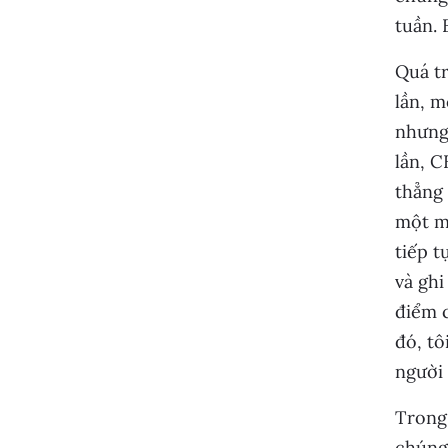
tuần. 
Quá tr
lần, m
nhưng 
lần, C
thẳng 
một mớ
tiếp t
và ghi
điểm c
đó, tô
người 
Trong 
chúng 