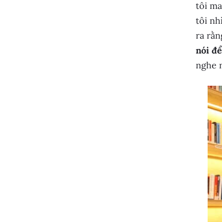
tôi m
tôi nh
ra rằn
nói để
nghe n