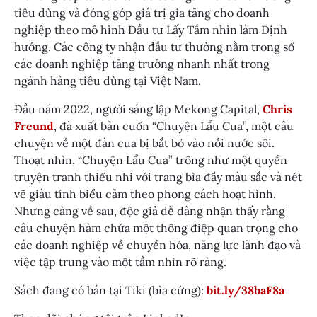
tiêu dùng và đóng góp giá trị gia tăng cho doanh
nghiệp theo mô hình Đầu tư Lấy Tầm nhìn làm Định
hướng. Các công ty nhận đầu tư thường nằm trong số
các doanh nghiệp tăng trưởng nhanh nhất trong
ngành hàng tiêu dùng tại Việt Nam.
Đầu năm 2022, người sáng lập Mekong Capital,
Chris
Freund
, đã xuất bản cuốn “Chuyện Lẩu Cua”, một câu
chuyện về một đàn cua bị bắt bỏ vào nồi nước sôi.
Thoạt nhìn, “Chuyện Lẩu Cua” trông như một quyển
truyện tranh thiếu nhi với trang bìa đầy màu sắc và nét
vẽ giàu tính biểu cảm theo phong cách hoạt hình.
Nhưng càng về sau, độc giả dễ dàng nhận thấy rằng
câu chuyện hàm chứa một thông điệp quan trọng cho
các doanh nghiệp về chuyển hóa, năng lực lãnh đạo và
việc tập trung vào một tầm nhìn rõ ràng.
Sách đang có bán tại Tiki (bìa cứng):
bit.ly/38baF8a