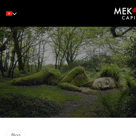
English
Tiếng Việt
中文
Blog