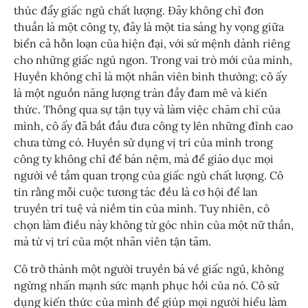
thúc đẩy giấc ngủ chất lượng. Đây không chỉ đơn
thuần là một công ty, đây là một tia sáng hy vọng giữa
biển cả hỗn loạn của hiện đại, với sứ mệnh dành riêng
cho những giấc ngủ ngon. Trong vai trò mới của mình,
Huyền không chỉ là một nhân viên bình thường; cô ấy
là một nguồn năng lượng tràn đầy đam mê và kiến
thức. Thông qua sự tận tụy và làm việc chăm chỉ của
mình, cô ấy đã bắt đầu đưa công ty lên những đỉnh cao
chưa từng có. Huyền sử dụng vị trí của mình trong
công ty không chỉ để bán nệm, mà để giáo dục mọi
người về tầm quan trọng của giấc ngủ chất lượng. Cô
tin rằng mỗi cuộc tương tác đều là cơ hội để lan
truyền trí tuệ và niềm tin của mình. Tuy nhiên, cô
chọn làm điều này không từ góc nhìn của một nữ thần,
mà từ vị trí của một nhân viên tận tâm.
Cô trở thành một người truyền bá về giấc ngủ, không
ngừng nhấn mạnh sức mạnh phục hồi của nó. Cô sử
dụng kiến thức của mình để giúp mọi người hiểu làm