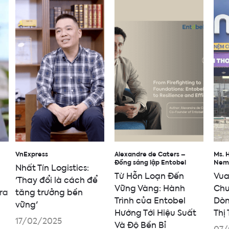
VnExpress
Alexandre de Caters –
Ms. 
Đồng sáng lập Entobel
Nem
Nhất Tín Logistics:
Từ Hỗn Loạn Đến
Vua
'Thay đổi là cách để
Vững Vàng: Hành
Chu
ra
tăng trưởng bền
Trình của Entobel
Dòn
vững'
Hướng Tới Hiệu Suất
Thị
17/02/2025
Và Độ Bền Bỉ
07/