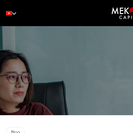
English
Tiếng Việt
中文
Blog