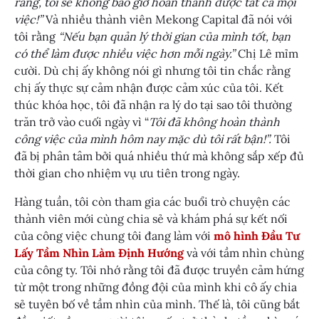
rằng, tôi sẽ không bao giờ hoàn thành được tất cả mọi
việc!”
Và nhiều thành viên Mekong Capital đã nói với
tôi rằng
“Nếu bạn quản lý thời gian của mình tốt, bạn
có thể làm được nhiều việc hơn mỗi ngày.”
Chị Lê mỉm
cười. Dù chị ấy không nói gì nhưng tôi tin chắc rằng
chị ấy thực sự cảm nhận được cảm xúc của tôi. Kết
thúc khóa học, tôi đã nhận ra lý do tại sao tôi thường
trăn trở vào cuối ngày vì “
Tôi đã không hoàn thành
công việc của mình hôm nay mặc dù tôi rất bận!”.
Tôi
đã bị phân tâm bởi quá nhiều thứ mà không sắp xếp đủ
thời gian cho nhiệm vụ ưu tiên trong ngày.
Hàng tuần, tôi còn tham gia các buổi trò chuyện các
thành viên mới cùng chia sẻ và khám phá sự kết nối
của công việc chung tôi đang làm với
mô hình Đầu Tư
Lấy Tầm Nhìn Làm Định Hướng
và với tầm nhìn chùng
của công ty. Tôi nhớ rằng tôi đã được truyền cảm hứng
từ một trong những đồng đội của mình khi cô ấy chia
sẻ tuyên bố về tầm nhìn của mình. Thế là, tôi cũng bắt