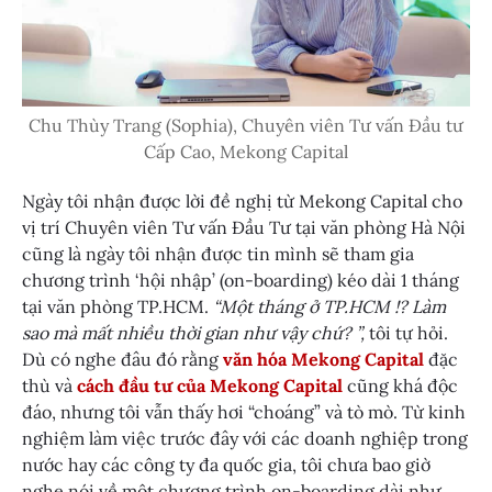
Chu Thùy Trang (Sophia), Chuyên viên Tư vấn Đầu tư
Cấp Cao, Mekong Capital
Ngày tôi nhận được lời đề nghị từ Mekong Capital cho
vị trí Chuyên viên Tư vấn Đầu Tư tại văn phòng Hà Nội
cũng là ngày tôi nhận được tin mình sẽ tham gia
chương trình ‘hội nhập’ (on-boarding) kéo dài 1 tháng
tại văn phòng TP.HCM.
“Một tháng ở TP.HCM !? Làm
sao mà mất nhiều thời gian như vậy chứ? ”,
tôi tự hỏi.
Dù có nghe đâu đó rằng
văn hóa Mekong Capital
đặc
thù và
cách đầu tư của Mekong Capital
cũng khá độc
đáo, nhưng tôi vẫn thấy hơi “choáng” và tò mò. Từ kinh
nghiệm làm việc trước đây với các doanh nghiệp trong
nước hay các công ty đa quốc gia, tôi chưa bao giờ
nghe nói về một chương trình on-boarding dài như