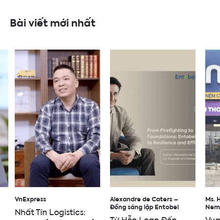
Bài viết mới nhất
VnExpress
Alexandre de Caters –
Ms. 
Đồng sáng lập Entobel
Nem
Nhất Tín Logistics:
Từ Hỗn Loạn Đến
Vua