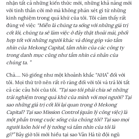
nhận tất cả những kiến ​​thức mới, những khả năng mới
với tinh thần cởi mở mà không phán xét gì từ những
kinh nghiệm trong quá khứ của tôi. Tôi cảm thấy rất
đúng về việc
“Miễn là chúng ta sống với những giá trị
cốt lõi, chúng ta sẽ làm việc ở đây thật thoải mái, phối
hợp tốt với những người khác và đóng góp vào tầm
nhìn của Mekong Capital, tầm nhìn của các công ty
trong danh mục cũng như tầm nhìn cá nhân của
chúng ta. ”
Chà…. Nó giống như một khoảnh khắc “AHA” đối với
tôi. Mọi thứ trở nên rất rõ ràng đối với tôi và trả lời tất
cả các câu hỏi của tôi.
“Tại sao tôi phải chia sẻ những
trải nghiệm trong quá khứ của mình với mọi người? Tại
sao những giá trị cốt lõi lại quan trọng ở Mekong
Capital? Tại sao Mission Control (quản lý công việc) là
một phần trong cuộc sống của chúng tôi? Tại sao mọi
người luôn hỏi về lý tưởng và tầm nhìn của tôi là
gì?”
Bây giờ tôi mới hiểu tại sao Vân Hà từ đội ngũ