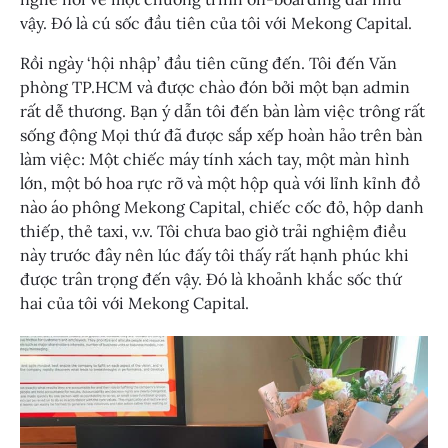
vậy. Đó là cú sốc đầu tiên của tôi với Mekong Capital.
Rồi ngày ‘hội nhập’ đầu tiên cũng đến. Tôi đến Văn
phòng TP.HCM và được chào đón bởi một bạn admin
rất dễ thương. Bạn ý dẫn tôi đến bàn làm việc trông rất
sống động Mọi thứ đã được sắp xếp hoàn hảo trên bàn
làm việc: Một chiếc máy tính xách tay, một màn hình
lớn, một bó hoa rực rỡ và một hộp quà với lỉnh kỉnh đồ
nào áo phông Mekong Capital, chiếc cốc đỏ, hộp danh
thiếp, thẻ taxi, v.v. Tôi chưa bao giờ trải nghiệm điều
này trước đây nên lúc đấy tôi thấy rất hạnh phúc khi
được trân trọng đến vậy. Đó là khoảnh khắc sốc thứ
hai của tôi với Mekong Capital.