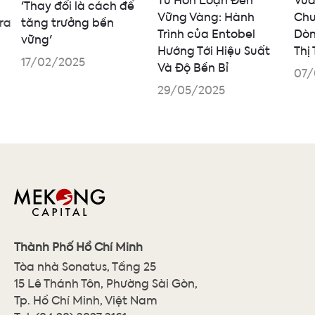
'Thay đổi là cách để
Vững Vàng: Hành
Chu
ra
tăng trưởng bền
Trình của Entobel
Dòn
vững'
Hướng Tới Hiệu Suất
Thị
17/02/2025
Và Độ Bền Bỉ
07/
29/05/2025
Thành Phố Hồ Chí Minh
Tòa nhà Sonatus, Tầng 25
15 Lê Thánh Tôn, Phường Sài Gòn,
Tp. Hồ Chí Minh, Việt Nam