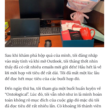
Sau khi khám phá hộp quà của mình, tôi đăng nhập
vào máy tính và khi mở Outlook, tôi thảng thốt nhìn
thấy đã có rất nhiều emails mới gửi đến! Hầu hết là về
lời mời họp với tiêu đề rất dài. Tôi đã mất một lúc lâu
để đọc hết mục tiêu của các buổi họp đó.
Đến ngày thứ ba, tôi tham gia một buổi huấn luyện về
“Ontological”. Lúc đó, tôi vẫn nhớ như in là mình hoàn
toàn không rõ mục đích của cuộc gặp đó mặc dù tôi
đã đọc tiêu đề rất nhiều lần. Có khoảng 16 thành viên