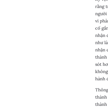
rằng t
người 
vì phả
cố gắn
nhận 
như là
nhận c
thành 
sót hơ
không 
hành đ
Thông 
thành
thành 