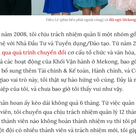
Diệu Lê (phía bên phải ngoài cùng) và
đội ngũ Mekong 
năm 2008, tôi chịu trách nhiệm quản lí một nhóm gồm
hệ với Nhà Đầu Tư và Tuyển dụng/Đào tạo. Từ năm 20
i qua quá trình chuyển đổi
cơ cấu tổ chức và văn hóa,
t cả các hoạt động của Khối Vận hành ở Mekong, bao 
 bổ sung thêm Tài chính & Kế toán, Hành chính, và 
iao vai trò này, tôi thật sự hào hứng vô cùng. Đây là
iệp của tôi, và chưa bao giờ tôi thấy vui như vậy.
ân hoan ấy kéo dài không quá 6 tháng. Từ việc quản 
viên, tôi chuyển qua chịu trách nhiệm quản lý 12 th
 thành viên nào không hoàn thành nhiệm vụ thì tôi ph
t đội có nhiều thành viên và trách nhiệm mới, tôi gặ