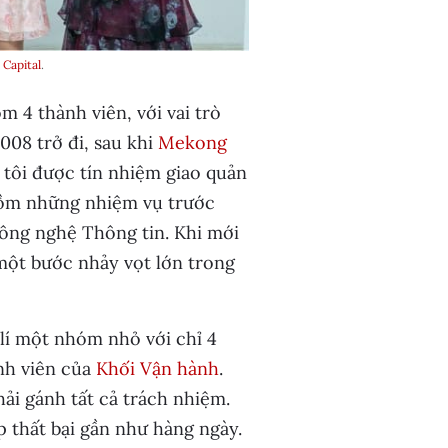
Capital
.
 4 thành viên, với vai trò
08 trở đi, sau khi
Mekong
 tôi được tín nhiệm giao quản
gồm những nhiệm vụ trước
Công nghệ Thông tin. Khi mới
 một bước nhảy vọt lớn trong
lí một nhóm nhỏ với chỉ 4
ành viên của
Khối Vận hành
.
ải gánh tất cả trách nhiệm.
p thất bại gần như hàng ngày.