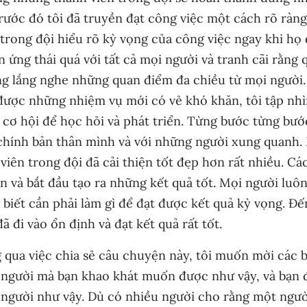
rước đó tôi đã truyền đạt công việc một cách rõ ràng
trong đội hiểu rõ kỳ vọng của công việc ngay khi họ đ
n ứng thái quá với tất cả mọi người và tranh cãi rằng 
g lắng nghe những quan điểm đa chiều từ mọi người. 
được những nhiệm vụ mới có vẻ khó khăn, tôi tập nh
 cơ hội để học hỏi và phát triển. Từng bước từng bước
hính bản thân mình và với những người xung quanh. M
viên trong đội đã cải thiện tốt đẹp hơn rất nhiều. Cá
n và bắt đầu tạo ra những kết quả tốt. Mọi người luôn
biết cần phải làm gì để đạt được kết quả kỳ vọng. Đ
ã đi vào ổn định và đạt kết quả rất tốt.
qua việc chia sẻ câu chuyện này, tôi muốn mời các 
 người mà bạn khao khát muốn được như vậy, và bạn 
người như vậy. Dù có nhiều người cho rằng một ngườ