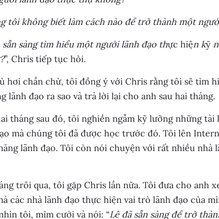
 tôi không biết làm cách nào để trở thành một ngườ
 sẵn sàng tìm hiểu một người lãnh đạo th
ực hiệ
n k
ỹ
n
?
”, Chris tiếp tục hỏi.
 hơi chần chừ, tôi đồng ý với Chris rằng tôi sẽ tìm h
g lãnh đạo ra sao và trả lời lại cho anh sau hai tháng.
ai tháng sau đó, tôi nghiền ngẫm kỹ lưỡng những tài 
ạo mà chúng tôi đã được học trước đó. Tôi lên Intern
năng lãnh đạo. Tôi còn nói chuyện với rất nhiều nhà
áng trôi qua, tôi gặp Chris lần nữa. Tôi đưa cho anh
à các nhà lãnh đạo thực hiện vai trò lãnh đạo của m
nhìn tôi, mỉm cười và nói: “
Lê đã sẵn sàng để trở thà