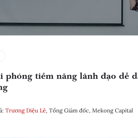
i phóng tiềm năng lãnh đạo dễ 
ng
ả:
Trương Diệu Lê
, Tổng Giám đốc, Mekong Capital