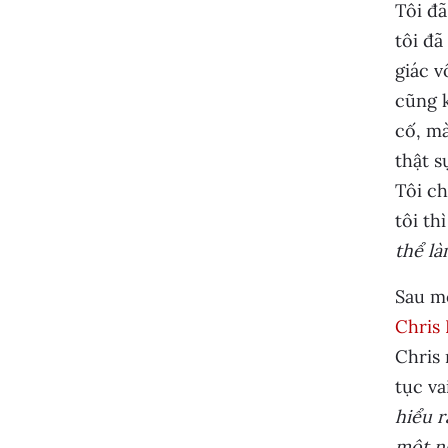
Tôi đã
tôi đã
giác v
cũng k
cố, mà
thật s
Tôi ch
tôi th
thể là
Sau mộ
Chris
Chris 
tục va
hiểu r
một n