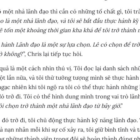
õ một nhà lãnh đạo thì cần có những tố chất gì, tôi trả 
o là một nhà lãnh đạo, và tôi sẽ bắt đầu thực hành k
ỹ
ẽ tốn một khoảng thời gian kha khá để tôi trở thành
hành Lãnh đạo là một sự lựa chọn. Lê có chọn để trở
iờ không
?”, Chris lại tiếp tục hỏi.
uả là một cách nhìn thú vị. Tôi đọc lại danh sách nh
t lần nữa, và tôi thử tưởng tượng mình sẽ thực hành
gạc nhiên khi tôi ngộ ra tôi có thể thực hành những 
ó trở đi. Tôi có thể hình dung mình trong vai trò lãnh 
tôi chọn trở thành một nhà lãnh đạo từ bây giờ
.”
 đó trở đi, tôi chủ động thực hành kỹ năng lãnh đạo. 
à nạn nhân mỗi khi sự cố xảy ra, tôi giữ bình tĩnh và t
g những thành viên trong đội sẽ hoàn thành đúng nh