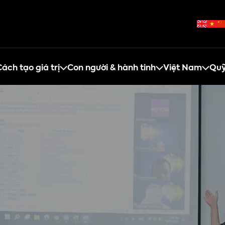
ách tạo giá trị
Con người & hành tinh
Việt Nam
Quỹ