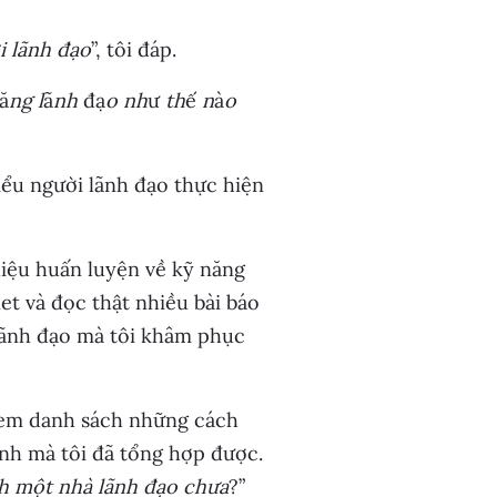
i lãnh đạo
”, tôi đáp.
ă
ng l
ã
nh
đạ
o nh
ư
th
ế
n
à
o
iểu người lãnh đạo thực hiện
liệu huấn luyện về kỹ năng
et và đọc thật nhiều bài báo
 lãnh đạo mà tôi khâm phục
 xem danh sách những cách
ình mà tôi đã tổng hợp được.
nh một nhà lãnh đạo chưa
?”