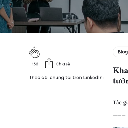
Blog
156
Chia sẻ
Kha
Theo dõi chúng tôi trên LinkedIn:
tưở
Tác gi
———