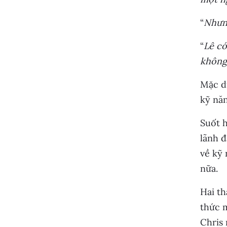
“
Nhưng
“
Lê có
không
Mặc dù
kỹ năn
Suốt h
lãnh đ
về kỹ 
nữa.
Hai th
thức m
Chris 