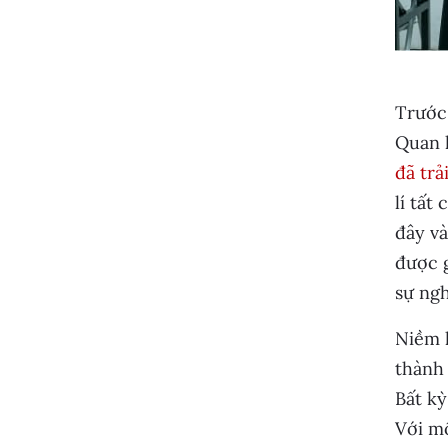
Trước 
Quan 
đã trả
lí tấ
đây và
được g
sự ngh
Niềm h
thành 
Bất kỳ
Với mộ