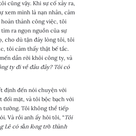
tôi cũng vậy. Khi sự cố xảy ra,
i tự xem mình là nạn nhân, cảm
 hoàn thành công việc, tôi
 tìm ra ngọn nguồn của sự
, cho dù tận đáy lòng tôi, tôi
, tôi cảm thấy thật bế tắc.
mến dần rời khỏi công ty, và
ng ty đi về đâu đây? Tôi có
ết định đến nói chuyện với
 đối mặt, và tôi bộc bạch với
n tưởng. Tôi không thể tiếp
i. Và rồi anh ấy hỏi tôi, “
Tôi
g Lê có s
ẵ
n l
ò
ng tr
ở
th
àn
h