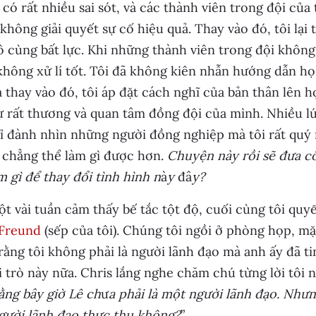
 có rất nhiều sai sót, và các thành viên trong đội của 
 không giải quyết sự cố hiệu quả. Thay vào đó, tôi lạ
ô cùng bất lực. Khi những thành viên trong đội không
hông xử lí tốt. Tôi đã không kiên nhẫn hướng dẫn họ
 thay vào đó, tôi áp đặt cách nghĩ của bản thân lên họ
ự rất thương và quan tâm đồng đội của mình. Nhiều lúc
ỉ đành nhìn những người đồng nghiệp mà tôi rất quý 
ì chẳng thể làm gì được hơn.
Chuyện này rồi sẽ đưa cô
m gì để thay đổi tình hình n
à
y
đâ
y?
t vài tuần cảm thấy bế tắc tột độ, cuối cùng tôi quy
 Freund
(sếp của tôi). Chúng tôi ngồi ở phòng họp, mặt
rằng tôi không phải là người lãnh đạo mà anh ấy đã ti
i trò này nữa. Chris lắng nghe chăm chú từng lời tôi nó
ằng bây giờ Lê ch
ư
a phải là một người lãnh đạo. Nhưn
gười lãnh đạo thực thụ không?
”