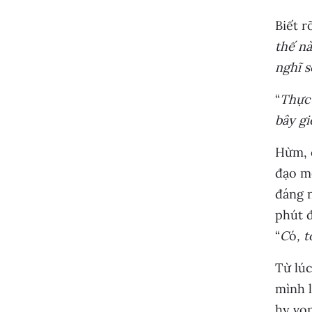
Biết r
thế nà
nghĩ s
“
Thực 
bây g
Hừm, q
đạo mộ
đáng n
phút đ
“
C
ó
, 
Từ lúc
mình l
hy vọn