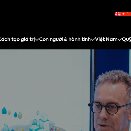
ách tạo giá trị
Con người & hành tinh
Việt Nam
Quỹ