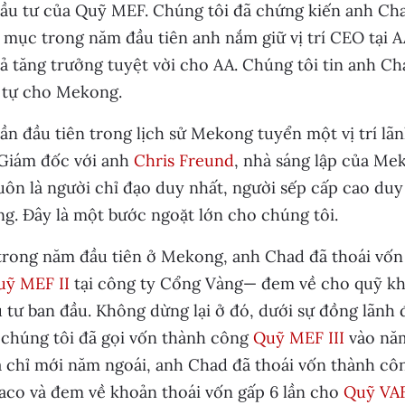
ầu tư của Quỹ MEF. Chúng tôi đã chứng kiến anh Cha
mục trong năm đầu tiên anh nắm giữ vị trí CEO tại A
ả tăng trưởng tuyệt vời cho AA. Chúng tôi tin anh C
 tự cho Mekong.
lần đầu tiên trong lịch sử Mekong tuyển một vị trí l
Giám đốc với anh
Chris Freund
, nhà sáng lập của Me
uôn là người chỉ đạo duy nhất, người sếp cấp cao du
. Đây là một bước ngoặt lớn cho chúng tôi.
trong năm đầu tiên ở Mekong, anh Chad đã thoái vốn
uỹ MEF II
tại công ty Cổng Vàng— đem về cho quỹ kho
u tư ban đầu. Không dừng lại ở đó, dưới sự đồng lãnh
 chúng tôi đã gọi vốn thành công
Quỹ MEF III
vào năm
à chỉ mới năm ngoái, anh Chad đã thoái vốn thành cô
aco và đem về khoản thoái vốn gấp 6 lần cho
Quỹ VA