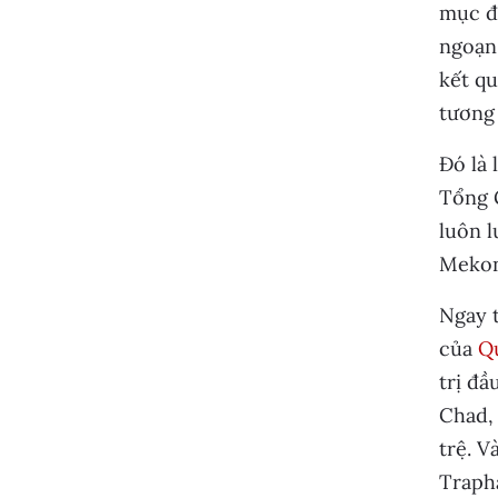
mục đ
ngoạn 
kết qu
tương
Đó là 
Tổng 
luôn l
Mekong
Ngay 
của
Q
trị đầ
Chad,
trệ. V
Traph