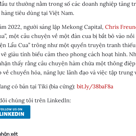
đầu tư thường nằm trong số các doanh nghiệp tăng t
hàng tiêu dùng tại Việt Nam.
ăm 2022, người sáng lập Mekong Capital,
Chris Freun
a”, một câu chuyện về một đàn cua bị bắt bỏ vào nồi 
n Lẩu Cua” trông như một quyển truyện tranh thiếu 
 vẽ giàu tính biểu cảm theo phong cách hoạt hình. Nh
nhận thấy rằng câu chuyện hàm chứa một thông điệp
 về chuyển hóa, năng lực lãnh đạo và việc tập trung 
ang có bán tại Tiki (bìa cứng):
bit.ly/38baF8a
õi chúng tôi trên LinkedIn:
nhận xét