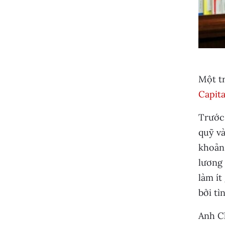
Một t
Capita
Trước
quỹ và
khoản 
lương 
làm ít
bởi tì
Anh C