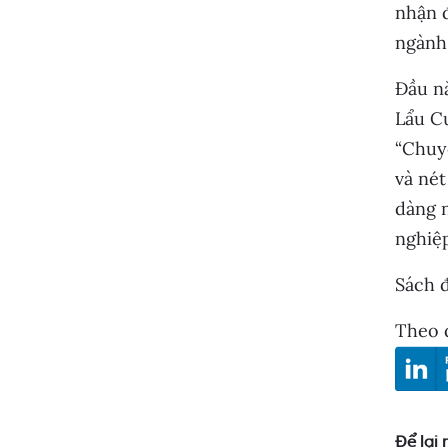
nhận 
ngành 
Đầu n
Lẩu Cu
“Chuyệ
và nét
dàng 
nghiệp
Sách đ
Theo d
Để lại 