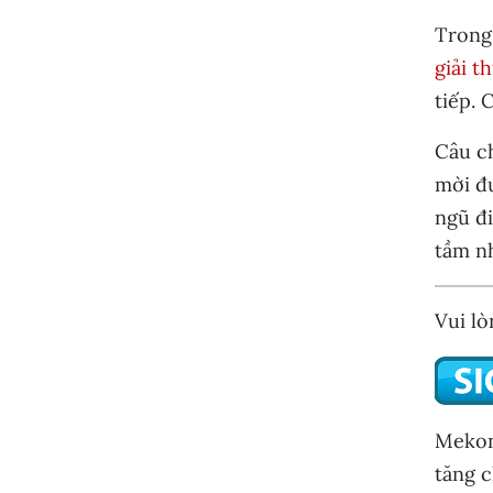
Trong
giải t
tiếp. 
Câu ch
mời đ
ngũ đi
tầm n
Vui lò
Mekong
tăng 