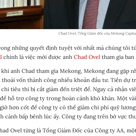
Chad Ovel, Tổng Giám đốc của Mekong Capita
rong những quyết định tuyệt vời nhất mà chúng tôi t
l
chính là việc mời được anh
Chad Ovel
tham gia ban 
 khi anh Chad tham gia Mekong, Mekong đang gặp nh
 thoái vốn thành công nhiều khoản đầu tư. Tiền dự tr
chi tiêu thì bị cắt giảm đến triệt để. Ngay cả nhân v
để hỗ trợ công ty trong hoàn cảnh khó khăn. Một và
 giờ hơn cốt để công ty có thể giảm chi phí quỹ lương
nh cảnh bấp bênh lúc ấy. Công ty đang trên bờ vực t
had Ovel từng là Tổng Giám Đốc của Công ty AA, một